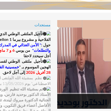
مستجدات
تأجيل الملتقى الوطني الدي
الفلاحية و مشروع بيرما 1 weterMellon
حول :
" الأمن الغذائي في المدرك
والتطلعات"
من يومي
6 و 7 ماي 2026
أجل سيحدد لاحقا
تأجيل ملتقى الوطني ل
قسم 
الهجين الموسوم بـ "
خمسينية الق
28 أفريل 2026
إلى أجل لاحق.
نظم بمشيئة الله الملتقى ال
الاصطناعي" يوم 13/05/2026 بقاعة المحاضرات الكبرى .
تم بمشيئة الله تنظيم الورش
الأستاذ الدكتور بوحديد فارس، و
الجنائية الدكتورة مبروك ليندة، 
الأفاضل أعضاء فريق التكوين، وك