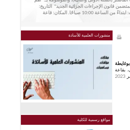
الماستر (السنة الأولى والثانية)، والموسومة بـ: "أهم
جدات القانون رقم 25-14 المتضمن قانون الإجراءات الجزائية الجديد" التاريخ:
يوم الأحد 10 ماي 2026 التوقيت: ابتداءً من الساعة 10:00 صباحًا. المكان: قاعة
منشورات العلمية للأساذة
بوغايطة
 بقاعة
المحاضرات الطابق الاول-بكلية الحقوق والعلوم السياسية- يوم الأربعاء 15 نوفمبر 2023
مواقع رسمية للكلية