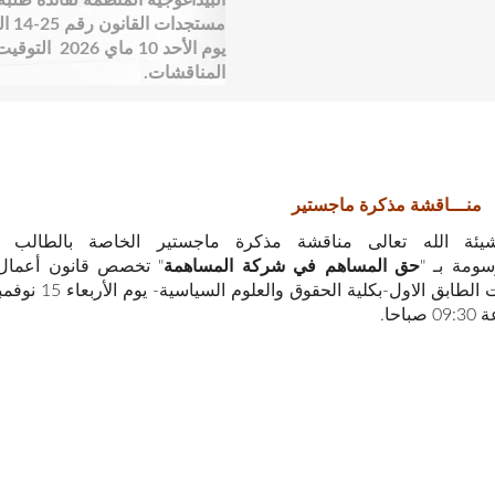
البيداغوجية المنظمة لفائدة طلبة 
مست
المناقشات.
منـــاقشة مذكرة ماجستير
يئة الله تعالى مناقشة مذكرة ماجستير الخاصة بالطالب
ومة بـ "
حق المساهم في شركة المساهمة
" تخصص قانون أعمال،
احا.
نا