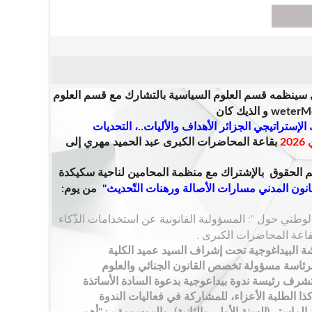
 س
ينظمه قسم العلوم السياسية بالتشارك مع قسم العلوم
و الذيك كان
الإستراتيجي الجزائر الأهداف والأليات..، التحديات
بقاعة المحاضرات الكبرى عبد الحميد مهري
إلى
الحقوق بالإشتراك مع منظمة المحامين لناحية سكيكدة
انون المدني مسارات الأصالة ورهنات التّحديث
"
من يوم:
وطني حول ": المسؤولية القانونية عن استخدامات الذّكاء
ة البيداغوجية
تحت إشراف السيد عميد الكلية
برئاسة مسؤولة تخصص القانون الجنائي والعلوم
تتشرف رئيسة ندوة بيداعوجية بدعوة السادة الأساتذة
ذا الطلبة الأعزاء، للمشاركة في فعاليات الندوة