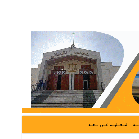
ـبـة
التــعــليــم عــن بــعــد