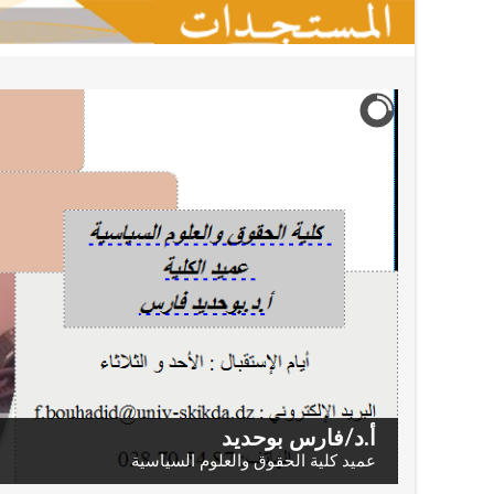
أ.د/فارس بوحديد
عميد كلية الحقوق والعلوم السياسية