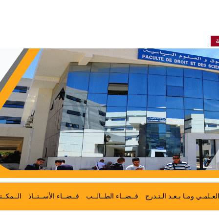
ة
لعـلمـي ومـا بـعـد الـتـدرج
فــضــاء الطــالــب
فــضــاء الأســتــاذ
الــمكــت