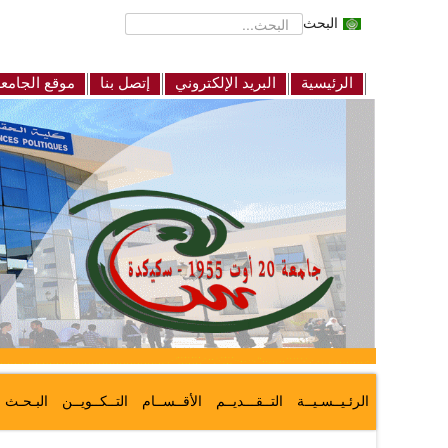
البحث
الرئيسية
البريد الإلكتروني
إتصل بنا
موقع الجامع
الرئـيــسـيــة
التــقـــديــم
الأقــســام
التــكــويــن
البـحـث ا