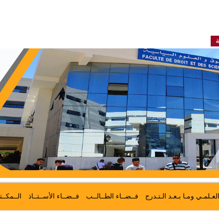
ة
لعـلمـي ومـا بـعـد الـتـدرج
فــضــاء الطــالــب
فــضــاء الأســتــاذ
الــمكــت