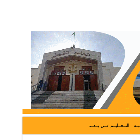
ـبـة
التــعــليــم عــن بــعــد