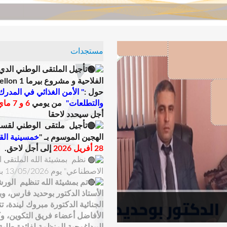
مستجدات
تأجيل الملتقى الوطني الدي
الفلاحية و مشروع بيرما 1 weterMellon
حول :
" الأمن الغذائي في المدرك
والتطلعات"
من يومي
6 و 7 ماي 2026
أجل سيحدد لاحقا
تأجيل ملتقى الوطني ل
قسم 
الهجين الموسوم بـ "
خمسينية الق
28 أفريل 2026
إلى أجل لاحق.
نظم بمشيئة الله الملتقى ال
الاصطناعي" يوم 13/05/2026 بقاعة المحاضرات الكبرى .
تم بمشيئة الله تنظيم الورش
الأستاذ الدكتور بوحديد فارس، و
الجنائية الدكتورة مبروك ليندة، 
الأفاضل أعضاء فريق التكوين، وك