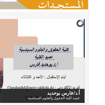
أ.د/فارس بوحديد
عميد كلية الحقوق والعلوم السياسية