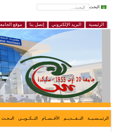
البحث
الرئيسية
البريد الإلكتروني
إتصل بنا
موقع الجامع
الرئـيــسـيــة
التــقـــديــم
الأقــســام
التــكــويــن
البـحـث ا