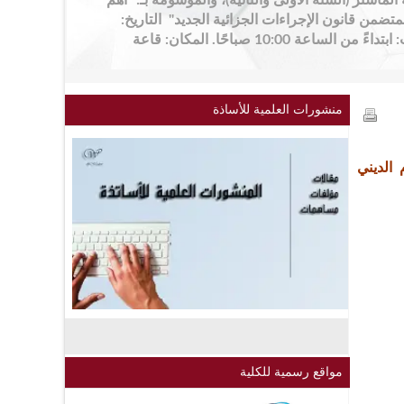
الماستر (السنة الأولى والثانية)، والموسومة بـ: "أهم
جدات القانون رقم 25-14 المتضمن قانون الإجراءات الجزائية الجديد" التاريخ:
يوم الأحد 10 ماي 2026 التوقيت: ابتداءً من الساعة 10:00 صباحًا. المكان: قاعة
منشورات العلمية للأساذة
 الديني
مواقع رسمية للكلية