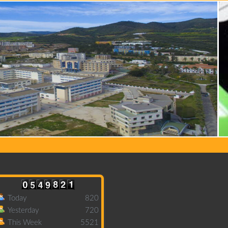
Today
820
Yesterday
720
This Week
5521