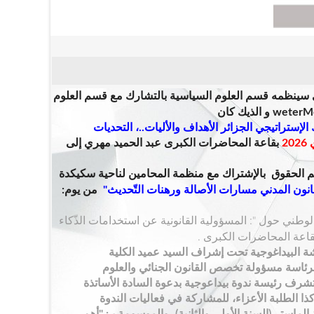
 س
ينظمه قسم العلوم السياسية بالتشارك مع قسم العلوم
و الذيك كان
الإستراتيجي الجزائر الأهداف والأليات..، التحديات
بقاعة المحاضرات الكبرى عبد الحميد مهري
إلى
الحقوق بالإشتراك مع منظمة المحامين لناحية سكيكدة
انون المدني مسارات الأصالة ورهنات التّحديث
"
من يوم:
وطني حول ": المسؤولية القانونية عن استخدامات الذّكاء
ة البيداغوجية
تحت إشراف السيد عميد الكلية
برئاسة مسؤولة تخصص القانون الجنائي والعلوم
تتشرف رئيسة ندوة بيداعوجية بدعوة السادة الأساتذة
ذا الطلبة الأعزاء، للمشاركة في فعاليات الندوة