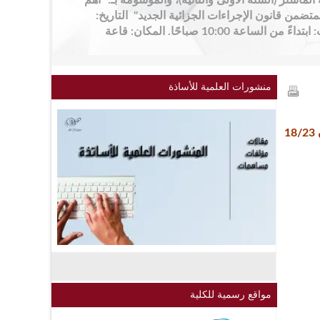
الماستر (السنة الأولى والثانية)، والموسومة بـ: "أهم
جدات القانون رقم 25-14 المتضمن قانون الإجراءات الجزائية الجديد" التاريخ:
يوم الأحد 10 ماي 2026 التوقيت: ابتداءً من الساعة 10:00 صباحًا. المكان: قاعة
منشورات العلمية للأساذة
1
مواقع رسمية للكلية