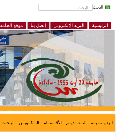
البحث
الرئيسية
البريد الإلكتروني
إتصل بنا
موقع الجامع
الرئـيــسـيــة
التــقـــديــم
الأقــســام
التــكــويــن
البـحـث ا