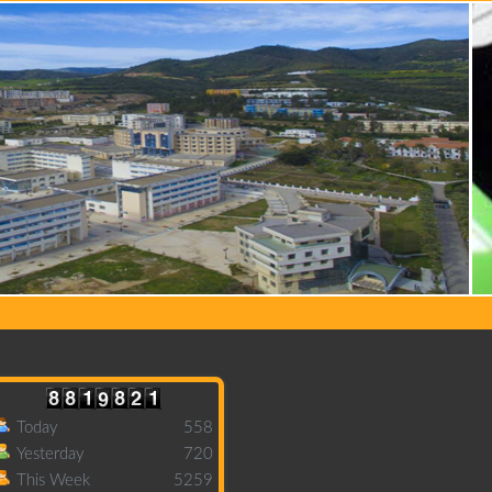
Today
558
Yesterday
720
This Week
5259