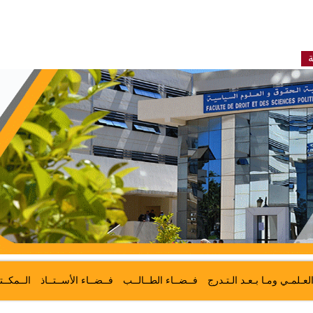
ة
لعـلمـي ومـا بـعـد الـتـدرج
فــضــاء الطــالــب
فــضــاء الأســتــاذ
الــمكــت