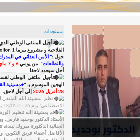
مستجدات
تأجيل الملتقى الوطني الدي
الفلاحية و مشروع بيرما 1 weterMellon
حول :
" الأمن الغذائي في المدرك
والتطلعات"
من يومي
6 و 7 ماي 2026
أجل سيحدد لاحقا
تأجيل ملتقى الوطني ل
قسم 
الهجين الموسوم بـ "
خمسينية الق
28 أفريل 2026
إلى أجل لاحق.
نظم بمشيئة الله الملتقى ال
الاصطناعي" يوم 13/05/2026 بقاعة المحاضرات الكبرى .
تم بمشيئة الله تنظيم الورش
الأستاذ الدكتور بوحديد فارس، و
الجنائية الدكتورة مبروك ليندة، 
الأفاضل أعضاء فريق التكوين، وك