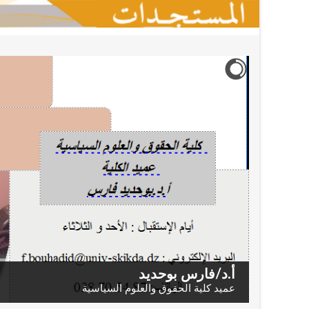
أ.د/فارس بوحديد
عميد كلية الحقوق والعلوم السياسية