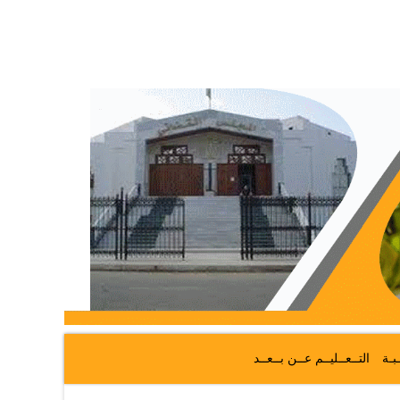
ـبـة
التــعــليــم عــن بــعــد