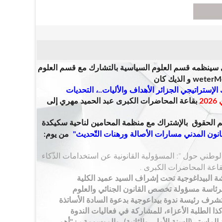
 س
ينظمه قسم العلوم السياسية بالتشارك مع قسم العلوم
و الذيك كان
الإستراتيجي الجزائر الأهداف والأليات..، التحديات
بقاعة المحاضرات الكبرى عبد الحميد مهري
إلى
الحقوق بالإشتراك مع منظمة المحامين لناحية سكيكدة
انون المدني مسارات الأصالة ورهنات التّحديث
"
من يوم:
وطني حول ": المسؤولية القانونية عن استخدامات الذّكاء
ة البيداغوجية
تحت إشراف السيد عميد الكلية
برئاسة مسؤولة تخصص القانون الجنائي والعلوم
تتشرف رئيسة ندوة بيداعوجية بدعوة السادة الأساتذة
ذا الطلبة الأعزاء، للمشاركة في فعاليات الندوة