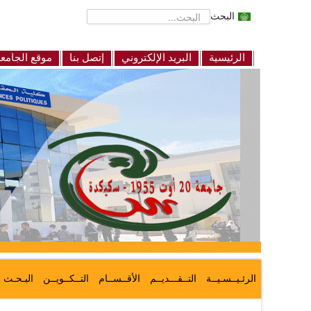
البحث
الرئيسية
البريد الإلكتروني
إتصل بنا
موقع الجامع
الرئـيــسـيــة
التــقـــديــم
الأقــســام
التــكــويــن
البـحـث ا