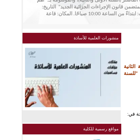
الماستر (السنة الأولى والثانية)، والموسومة بـ: "أهم
جدات القانون رقم 25-14 المتضمن قانون الإجراءات الجزائية الجديد" التاريخ:
يوم الأحد 10 ماي 2026 التوقيت: ابتداءً من الساعة 10:00 صباحًا. المكان: قاعة
منشورات العلمية للأساذة
لثانية
"للسنة
م 15 المؤرخة في:
مواقع رسمية للكلية