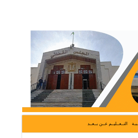
ـبـة
التــعــليــم عــن بــعــد