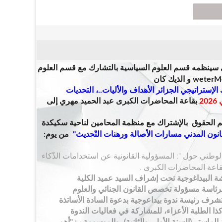
 س
ينظمه قسم العلوم السياسية بالتشارك مع قسم العلوم
و الذيك كان
الإستراتيجي الجزائر الأهداف والأليات..، التحديات
بقاعة المحاضرات الكبرى عبد الحميد مهري
إلى
الحقوق بالإشتراك مع منظمة المحامين لناحية سكيكدة
انون المدني مسارات الأصالة ورهنات التّحديث
"
من يوم:
وطني حول ": المسؤولية القانونية عن استخدامات الذّكاء
ة البيداغوجية
تحت إشراف السيد عميد الكلية
برئاسة مسؤولة تخصص القانون الجنائي والعلوم
تتشرف رئيسة ندوة بيداعوجية بدعوة السادة الأساتذة
ذا الطلبة الأعزاء، للمشاركة في فعاليات الندوة