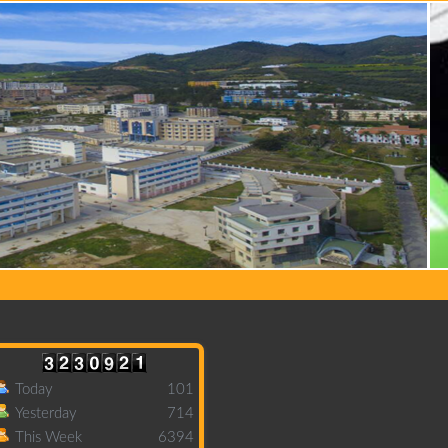
Today
101
Yesterday
714
This Week
6394