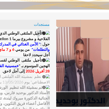
مستجدات
تأجيل الملتقى الوطني الدي
الفلاحية و مشروع بيرما 1 weterMellon
حول :
" الأمن الغذائي في المدرك
والتطلعات"
من يومي
6 و 7 ماي 2026
أجل سيحدد لاحقا
تأجيل ملتقى الوطني ل
قسم 
الهجين الموسوم بـ "
خمسينية الق
28 أفريل 2026
إلى أجل لاحق.
نظم بمشيئة الله الملتقى ال
الاصطناعي" يوم 13/05/2026 بقاعة المحاضرات الكبرى .
تم بمشيئة الله تنظيم الورش
الأستاذ الدكتور بوحديد فارس، و
الجنائية الدكتورة مبروك ليندة، 
الأفاضل أعضاء فريق التكوين، وك