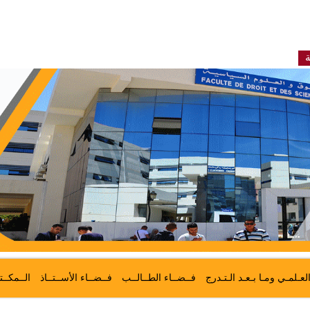
ة
لعـلمـي ومـا بـعـد الـتـدرج
فــضــاء الطــالــب
فــضــاء الأســتــاذ
الــمكــت