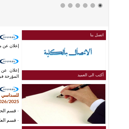
اتصل بنا
إعلان عن منح مؤقت
أكتب الى العميد
المؤرخة في: /05/24
للسداسي
026/2025
- قسم الح
- قسم العل