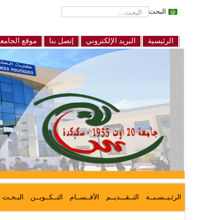
البحث
الرئيسية
البريد الإلكتروني
إتصل بنا
موقع الجامع
الرئـيــسـيــة
التــقـــديــم
الأقــســام
التــكــويــن
البـحـث ا