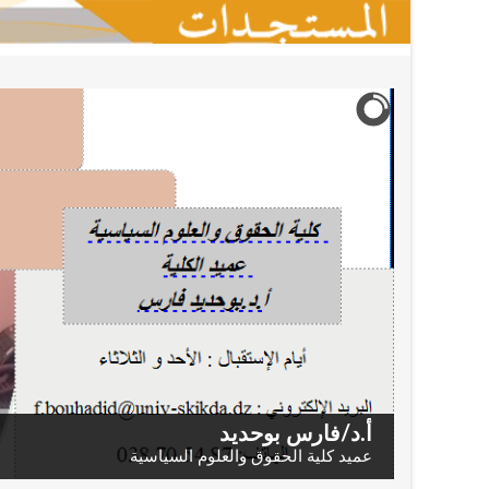
أ.د/فارس بوحديد
عميد كلية الحقوق والعلوم السياسية