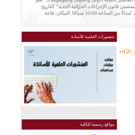
الماستر (السنة الأولى والثانية)، والموسومة بـ: "أهم
جدات القانون رقم 25-14 المتضمن قانون الإجراءات الجزائية الجديد" التاريخ:
يوم الأحد 10 ماي 2026 التوقيت: ابتداءً من الساعة 10:00 صباحًا. المكان: قاعة
منشورات العلمية للأساذة
الذّكاء
مواقع رسمية للكلية