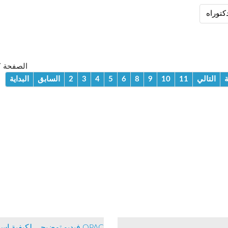
كتوراه
الصفحة 7 من 53
ة
التالي
11
10
9
8
6
5
4
3
2
السابق
البداية
OPAC فيديو توضيحي لكيفية إستعمال فهرس الرصيد الوثائقي