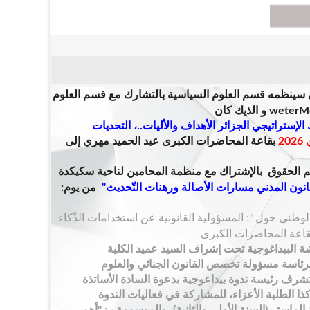
 س
ينظمه قسم العلوم السياسية بالتشارك مع قسم العلوم
و الذيك كان
الإستراتيجي الجزائر الأهداف والأليات..، التحديات
بقاعة المحاضرات الكبرى عبد الحميد مهري
إلى
الحقوق بالإشتراك مع منظمة المحامين لناحية سكيكدة
انون المدني مسارات الأصالة ورهنات التّحديث
"
من يوم:
وطني حول ": المسؤولية القانونية عن استخدامات الذّكاء
ة البيداغوجية
تحت إشراف السيد عميد الكلية
برئاسة مسؤولة تخصص القانون الجنائي والعلوم
تتشرف رئيسة ندوة بيداعوجية بدعوة السادة الأساتذة
ذا الطلبة الأعزاء، للمشاركة في فعاليات الندوة