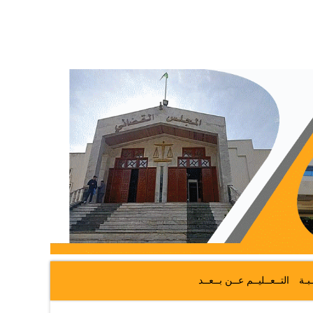
ـبـة
التــعــليــم عــن بــعــد