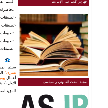
- قسم العل
فهرس كتب على الإنترنت
-محاضرات
- تطبيقات 
-تطبيقات س
- تطبيقات 
- تطبيقات 
- تطبيقات 
سيتم بمش
بشرى"
الم
أعمال
يوم الأحد
مجلة البحث القانوني والسياسي
الاول -كلي
للمزيد اضغ