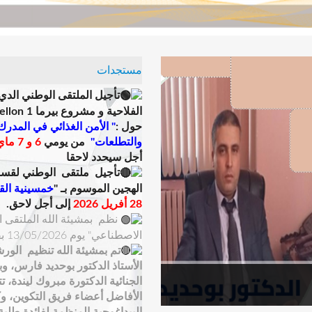
مستجدات
تأجيل الملتقى الوطني الدي
الفلاحية و مشروع بيرما 1 weterMellon
حول :
" الأمن الغذائي في المدرك
والتطلعات"
من يومي
6 و 7 ماي 2026
أجل سيحدد لاحقا
تأجيل ملتقى الوطني ل
قسم 
الهجين الموسوم بـ "
خمسينية الق
28 أفريل 2026
إلى أجل لاحق.
نظم بمشيئة الله الملتقى ال
الاصطناعي" يوم 13/05/2026 بقاعة المحاضرات الكبرى .
تم بمشيئة الله تنظيم الورش
الأستاذ الدكتور بوحديد فارس، و
الجنائية الدكتورة مبروك ليندة، 
الأفاضل أعضاء فريق التكوين، وك