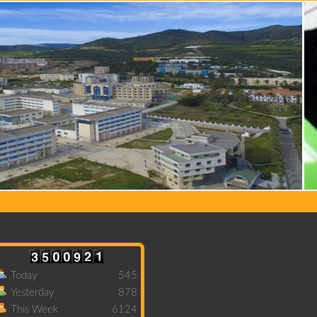
Today
545
Yesterday
878
This Week
6124