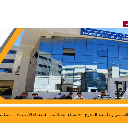
ة
لعـلمـي ومـا بـعـد الـتـدرج
فــضــاء الطــالــب
فــضــاء الأســتــاذ
الــمكــت